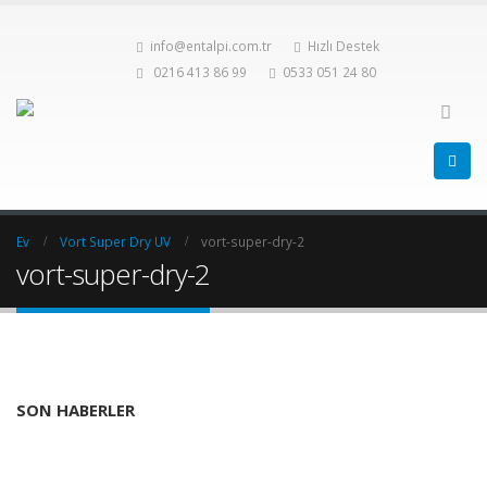
info@entalpi.com.tr
Hızlı Destek
0216 413 86 99
0533 051 24 80
Ev
Vort Super Dry UV
vort-super-dry-2
vort-super-dry-2
SON HABERLER